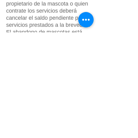
propietario de la mascota o quien
contrate los servicios deberá
cancelar el saldo pendiente por los
servicios prestados a la brevedad.
El abandono de mascotas está
penado por la ley. En esta materia,
CBA se verá en la obligación de
incurrir en acciones legales contra
cualquier propietario de mascota
que sea abandonada en nuestras
dependencias. Este proceso se
llevará a cabo en un plazo de 48
horas posteriores al término del
servicio pactado y tras no poder
ubicar al dueño del perro o quien
contrate el servicio.